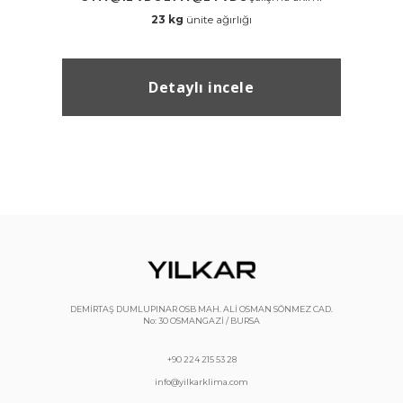
23 kg
ünite ağırlığı
Detaylı incele
DEMİRTAŞ DUMLUPINAR OSB MAH. ALİ OSMAN SÖNMEZ CAD.
No: 30 OSMANGAZİ / BURSA
+90 224 215 53 28
info@yilkarklima.com