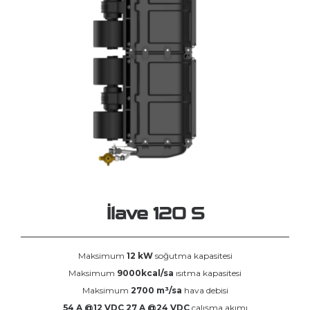
İlave 120 S
Maksimum
12 kW
soğutma kapasitesi
Maksimum
9000kcal/sa
ısıtma kapasitesi
Maksimum
2700 m³/sa
hava debisi
54 A @12 VDC 27 A @24 VDC
çalışma akımı