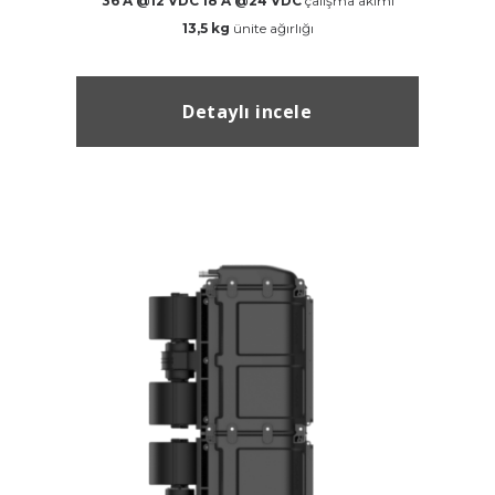
36 A @12 VDC 18 A @24 VDC
çalışma akımı
13,5 kg
ünite ağırlığı
Detaylı incele