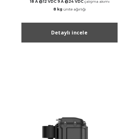
18 A @12 VDC 9 A @24 VDC
çalışma akımı
8 kg
ünite ağırlığı
Detaylı incele