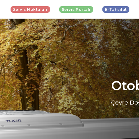
Servis Noktaları
Servis Portalı
E-Tahsilat
Otob
Çevre Dos