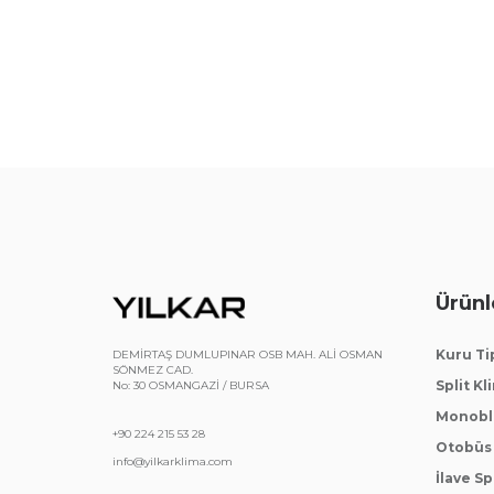
Ürünl
Kuru Ti
DEMİRTAŞ DUMLUPINAR OSB MAH. ALİ OSMAN
SÖNMEZ CAD.
Split Kl
No: 30 OSMANGAZİ / BURSA
Monoblo
+90 224 215 53 28
Otobüs 
info@yilkarklima.com
İlave Sp