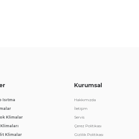
er
Kurumsal
p Isıtma
Hakkımızda
imalar
İletişim
k Klimalar
Servis
Klimaları
Çerez Politikası
lit Klimalar
Gizlilik Politikası