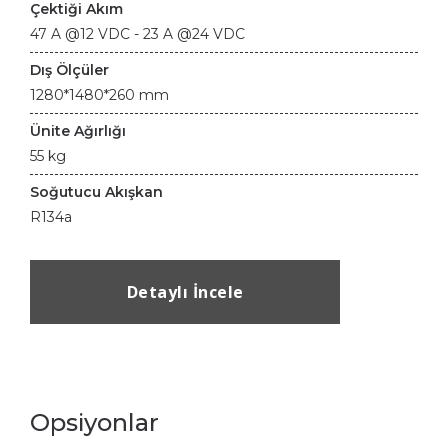
Çektiği Akım
47 A @12 VDC - 23 A @24 VDC
Dış Ölçüler
1280*1480*260 mm
Ünite Ağırlığı
55 kg
Soğutucu Akışkan
R134a
Detaylı İncele
Opsiyonlar