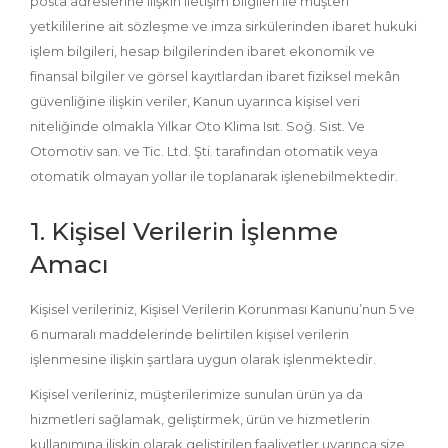
posta adreslerine ilişkin iletişim bilgileri ile müşteri
yetkililerine ait sözleşme ve imza sirkülerinden ibaret hukuki
işlem bilgileri, hesap bilgilerinden ibaret ekonomik ve
finansal bilgiler ve görsel kayıtlardan ibaret fiziksel mekân
güvenliğine ilişkin veriler, Kanun uyarınca kişisel veri
niteliğinde olmakla Yılkar Oto Klima Isıt. Soğ. Sist. Ve
Otomotiv san. ve Tic. Ltd. Şti. tarafından otomatik veya
otomatik olmayan yollar ile toplanarak işlenebilmektedir.
1. Kişisel Verilerin İşlenme
Amacı
Kişisel verileriniz, Kişisel Verilerin Korunması Kanunu’nun 5 ve
6 numaralı maddelerinde belirtilen kişisel verilerin
işlenmesine ilişkin şartlara uygun olarak işlenmektedir.
Kişisel verileriniz, müşterilerimize sunulan ürün ya da
hizmetleri sağlamak, geliştirmek, ürün ve hizmetlerin
kullanımına ilişkin olarak geliştirilen faaliyetler uyarınca size