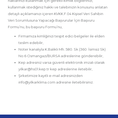
haklarınızı kullanmak için gerekli kimlik bilgilerinizi,
kullanmak istediğiniz hakkı ve talebinizin konusunu anlatan
detaylı açıklamanızı içeren KVKK.F.04 Kişisel Veri Sahibin
Veri Sorumlusuna Yapacağı Başvurular İçin Başvuru
Formu’nu, bu başvuru Formu’nu,
Firmamıza kimliğinizi tespit edici belgeler ile elden
teslim edebilir,
Noter kanalıyla K.Balıklı Mh. 580. Sk (360. İsimsiz Sk)
No:6 Osmangazi/BURSA adreslerine gönderebilir,
Kep adresiniz varsa güvenli elektronik imzalı olarak
yilkar@hs01.kep.tr kep adreslerine iletebilir,
Şirketimize kayıtlı e-mail adresinizden
info@yilkarklima.com adresine iletebilirsiniz.